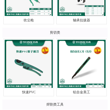
吹尘枪
轴承拉拔器
剪切类
快速PVC
铝合金美工
焊割类工具