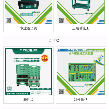
专业级塑铁
三层带轮工
组套类
20件12
23件螺丝