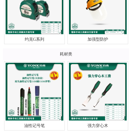
约克G系列
加强型防护
耗材类
油性记号笔
强力穿心木