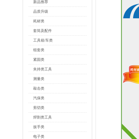
新品推荐
品质升级
耗材类
套筒及配件
工具箱/车类
组套类
紧固类
夹持类工具
测量类
敲击类
汽保类
剪切类
焊割类工具
扳手类
电子类