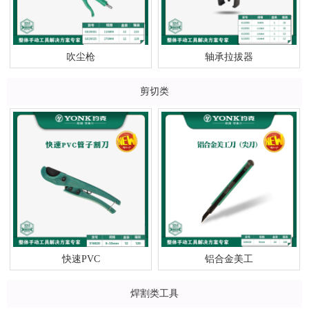
吹尘枪
轴承拉拔器
剪切类
快速PVC
铝合金美工
焊割类工具