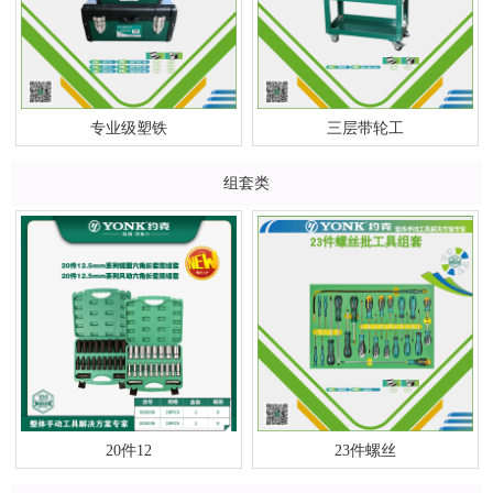
专业级塑铁
三层带轮工
组套类
20件12
23件螺丝