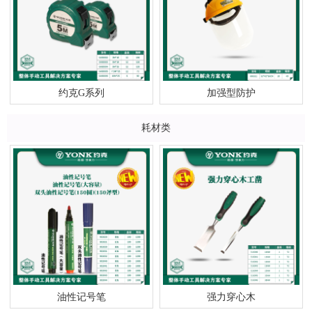
约克G系列
加强型防护
耗材类
油性记号笔
强力穿心木