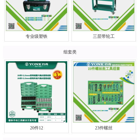
专业级塑铁
三层带轮工
组套类
20件12
23件螺丝