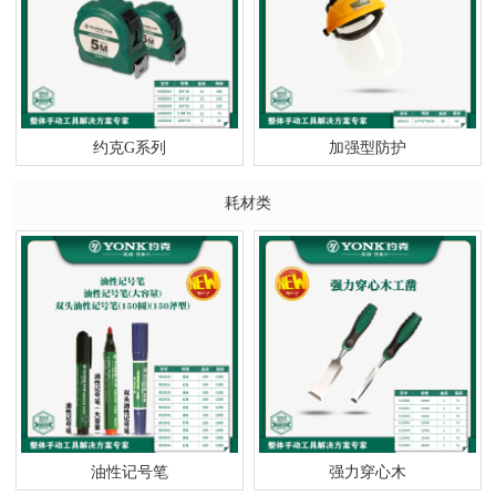
约克G系列
加强型防护
耗材类
油性记号笔
强力穿心木