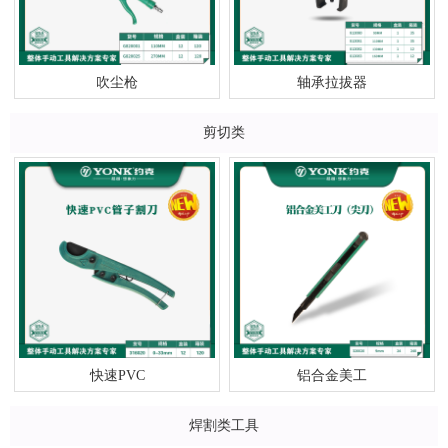
吹尘枪
轴承拉拔器
剪切类
快速PVC
铝合金美工
焊割类工具