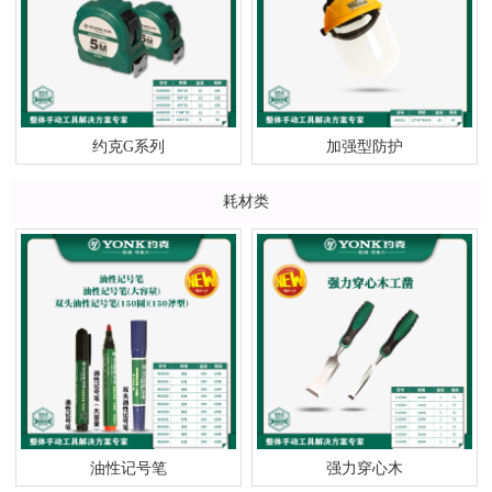
约克G系列
加强型防护
耗材类
油性记号笔
强力穿心木