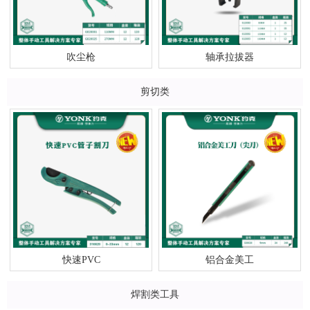
吹尘枪
轴承拉拔器
剪切类
快速PVC
铝合金美工
焊割类工具