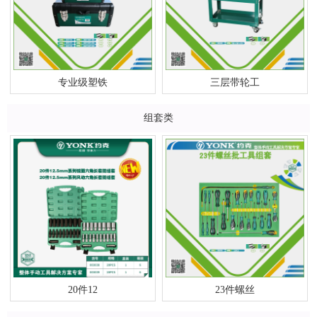
专业级塑铁
三层带轮工
组套类
20件12
23件螺丝